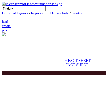
Facts and Figures
/
Impressum
/
Datenschutz
/
Kontakt
lead
create
pro
Was macht den Auftritt eines Unternehmens zu etwas Besonderem? Wa
das jeder sehen? Haben Sie diese besondere Seite an Ihrem Unter
Leistungen:
Brand Management
» SHOWCASE
» FACT SHEET
Corporate Identity
» SHOWCASE
» FACT SHEET